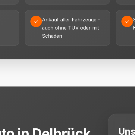
Ankauf aller Fahrzeuge –
✓
✓
auch ohne TÜV oder mit
Schaden
to in Delbrück
Uns