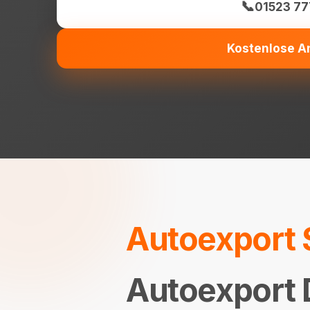
📞
01523 77
Kostenlose A
Autoexport 
Autoexport D