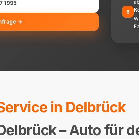
ab
7 1995
K
6
Wi
nfrage →
Fa
Service in Delbrück
elbrück – Auto für d