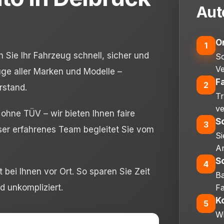
Aut
O
1
 Sie Ihr Fahrzeug schnell, sicher und
Sc
Ve
ge aller Marken und Modelle –
Fa
2
rstand.
T
ve
hne TÜV – wir bieten Ihnen faire
S
3
ser erfahrenes Team begleitet Sie vom
Si
A
S
4
 bei Ihnen vor Ort. So sparen Sie Zeit
Ba
d unkompliziert.
F
K
5
Wi